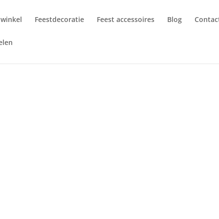
twinkel
Feestdecoratie
Feest accessoires
Blog
Contac
elen