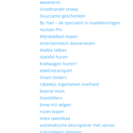
wavevents
Groothandel snoep
Duurzame geschenken
By Yoel – de specialist in haarkleuringen
Human Pro
Wijnkoelkast kopen
entertainment danseressen
Walkie talkies
statafel huren
Koelwagen huren?
elektrotransport
Smart lockers
rijbewijs ingenomen snelheid
beanie muts
Doosletters
bmw m3 velgen
rozen kopen
Intex zwembad
automatische deuropener met sensor
tuinontwerp hengelo