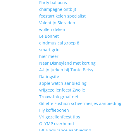
Party balloons
champagne ontbijt
feestartikelen specialist
Valentijn Sieraden
wollen deken
Le Bonnet
eindmusical groep 8
smart grid
hier meer
Naar Disneyland met korting
A-lijn jurken bij Tante Betsy
Datingsite
apple watch aanbieding
vrijgezellenfeest Zwolle
Trouw-fotograaf.net
Gillette Fushion scheermesjes aanbieding
Illy koffiebonen
Vrijgezellenfeest tips
OLYMP overhemd
JBL Endurance aanbieding