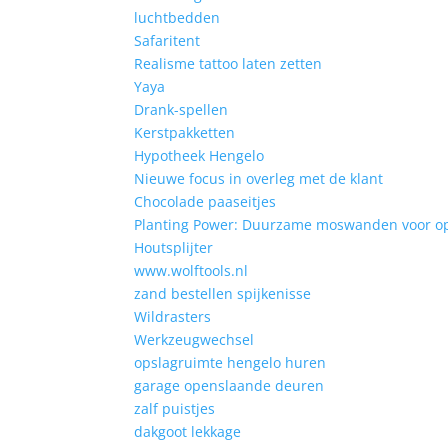
luchtbedden
Safaritent
Realisme tattoo laten zetten
Yaya
Drank-spellen
Kerstpakketten
Hypotheek Hengelo
Nieuwe focus in overleg met de klant
Chocolade paaseitjes
Planting Power: Duurzame moswanden voor op
Houtsplijter
www.wolftools.nl
zand bestellen spijkenisse
Wildrasters
Werkzeugwechsel
opslagruimte hengelo huren
garage openslaande deuren
zalf puistjes
dakgoot lekkage