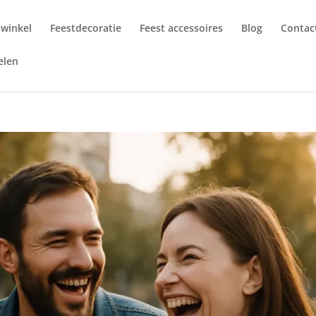
twinkel
Feestdecoratie
Feest accessoires
Blog
Contac
elen