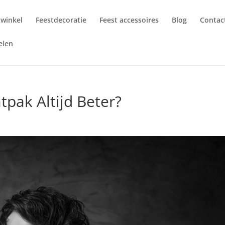
twinkel
Feestdecoratie
Feest accessoires
Blog
Contac
elen
pak Altijd Beter?