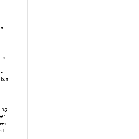
f
k
jn
 om
 –
r kan
sing
eer
 een
ed