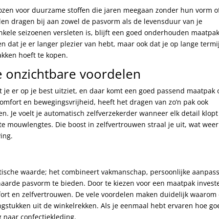
ozen voor duurzame stoffen die jaren meegaan zonder hun vorm o
len dragen bij aan zowel de pasvorm als de levensduur van je
enkele seizoenen versleten is, blijft een goed onderhouden maatpa
een dat je er langer plezier van hebt, maar ook dat je op lange termi
kken hoeft te kopen.
de onzichtbare voordelen
at je er op je best uitziet, en daar komt een goed passend maatpak
comfort en bewegingsvrijheid, heeft het dragen van zo’n pak ook
n. Je voelt je automatisch zelfverzekerder wanneer elk detail klopt
ste mouwlengtes. Die boost in zelfvertrouwen straal je uit, wat wee
ing.
etische waarde; het combineert vakmanschap, persoonlijke aanpas
arde pasvorm te bieden. Door te kiezen voor een maatpak invest
comfort en zelfvertrouwen. De vele voordelen maken duidelijk waarom
ngstukken uit de winkelrekken. Als je eenmaal hebt ervaren hoe go
g naar confectiekleding.