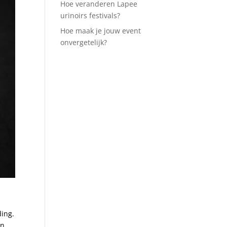
Hoe veranderen Lapee
urinoirs festivals?
Hoe maak je jouw event
onvergetelijk?
ding.
en