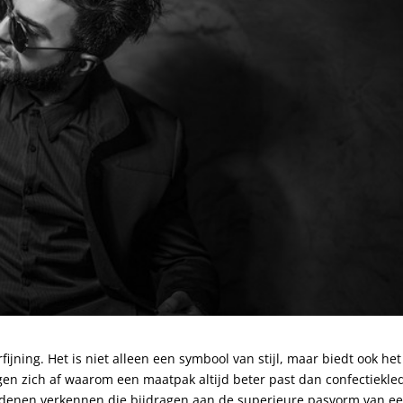
ijning. Het is niet alleen een symbool van stijl, maar biedt ook het
en zich af waarom een maatpak altijd beter past dan confectiekle
redenen verkennen die bijdragen aan de superieure pasvorm van e