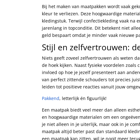
Bij het maken van maatpakken wordt vaak gek
kleur te verliezen. Deze hoogwaardige materia
kledingstuk. Terwijl confectiekleding vaak na 
jarenlang in topconditie. Dit betekent niet all
geld bespaart omdat je minder vaak nieuwe pa
Stijl en zelfvertrouwen: 
Niets geeft zoveel zelfvertrouwen als weten d
de hoek kijken. Naast fysieke voordelen zoals 
invloed op hoe je jezelf presenteert aan andere
van perfect zittende schouders tot precies jui
leiden tot positieve reacties vanuit jouw omgev
Pakkend
, letterlijk én figuurlijk!
Een maatpak biedt veel meer dan alleen esth
en hoogwaardige materialen om een ongeëvena
je niet alleen in je uiterlijk, maar ook in je 
maatpak altijd beter past dan standaard kledi
een maatpak kan zitten, wil je nooit meer teru