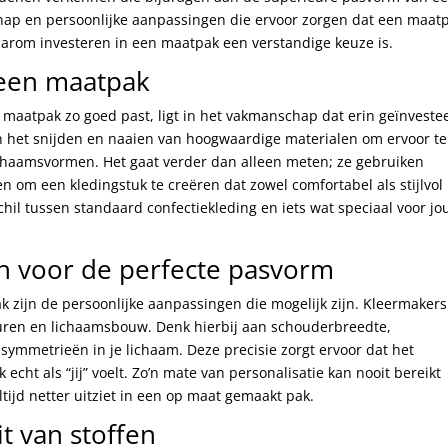
hap en persoonlijke aanpassingen die ervoor zorgen dat een maat
 waarom investeren in een maatpak een verstandige keuze is.
 een maatpak
maatpak zo goed past, ligt in het vakmanschap dat erin geïnveste
 het snijden en naaien van hoogwaardige materialen om ervoor te
lichaamsvormen. Het gaat verder dan alleen meten; ze gebruiken
n om een kledingstuk te creëren dat zowel comfortabel als stijlvol 
hil tussen standaard confectiekleding en iets wat speciaal voor jo
n voor de perfecte pasvorm
 zijn de persoonlijke aanpassingen die mogelijk zijn. Kleermakers
uren en lichaamsbouw. Denk hierbij aan schouderbreedte,
symmetrieën in je lichaam. Deze precisie zorgt ervoor dat het
 echt als “jij” voelt. Zo’n mate van personalisatie kan nooit bereikt
tijd netter uitziet in een op maat gemaakt pak.
t van stoffen