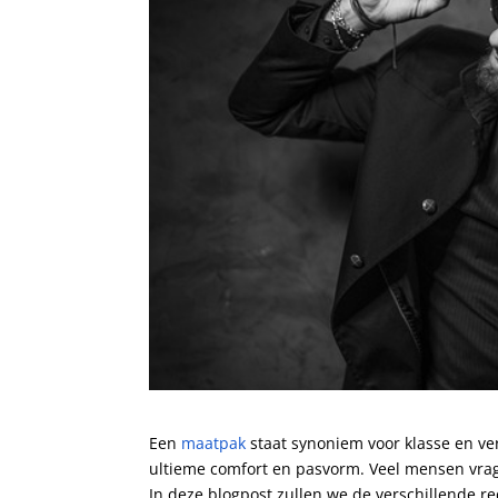
Een
maatpak
staat synoniem voor klasse en verf
ultieme comfort en pasvorm. Veel mensen vrag
In deze blogpost zullen we de verschillende 