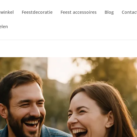
twinkel
Feestdecoratie
Feest accessoires
Blog
Contac
elen