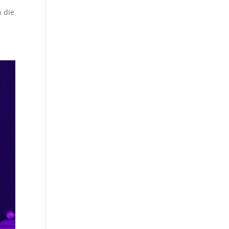
e
n die