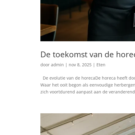
De toekomst van de horec
door
admin
|
nov 8, 2025
|
Eten
De evolutie van de horecaDe horeca heeft do
Waar het ooit begon als eenvoudige herbergen e
zich voortdurend aanpast aan de veranderende