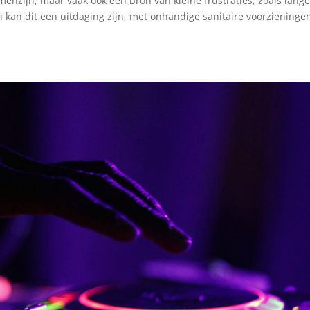
amenzijn, maar vaak ook een bron van kleine frustraties, zoals lang
en kan dit een uitdaging zijn, met onhandige sanitaire voorzieninge