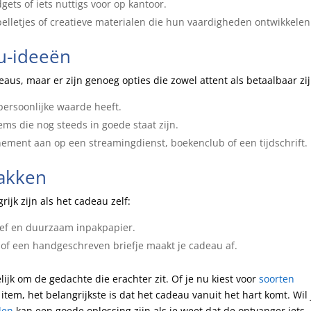
ets of iets nuttigs voor op kantoor.
elletjes of creatieve materialen die hun vaardigheden ontwikkelen
u-ideeën
aus, maar er zijn genoeg opties die zowel attent als betaalbaar zij
persoonlijke waarde heeft.
s die nog steeds in goede staat zijn.
ment aan op een streamingdienst, boekenclub of een tijdschrift.
pakken
ijk zijn als het cadeau zelf:
tief en duurzaam inpakpapier.
e of een handgeschreven briefje maakt je cadeau af.
ijk om de gedachte die erachter zit. Of je nu kiest voor
soorten
tem, het belangrijkste is dat het cadeau vanuit het hart komt. Wil 
len
kan een goede oplossing zijn als je weet dat de ontvanger iets