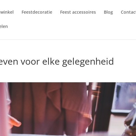
twinkel
Feestdecoratie
Feest accessoires
Blog
Contac
elen
even voor elke gelegenheid