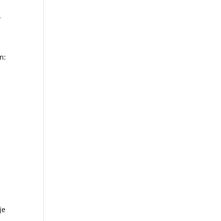
.
n:
je