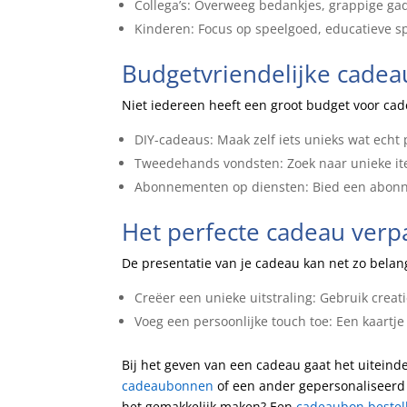
Collega’s: Overweeg bedankjes, grappige gadg
Kinderen: Focus op speelgoed, educatieve sp
Budgetvriendelijke cadea
Niet iedereen heeft een groot budget voor cade
DIY-cadeaus: Maak zelf iets unieks wat echt 
Tweedehands vondsten: Zoek naar unieke item
Abonnementen op diensten: Bied een abonne
Het perfecte cadeau ver
De presentatie van je cadeau kan net zo belangr
Creëer een unieke uitstraling: Gebruik crea
Voeg een persoonlijke touch toe: Een kaartj
Bij het geven van een cadeau gaat het uiteindel
cadeaubonnen
of een ander gepersonaliseerd i
het gemakkelijk maken? Een
cadeaubon bestel