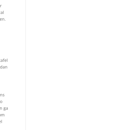
r
zal
oen.
afel
 dan
ens
zo
en ga
 om
el