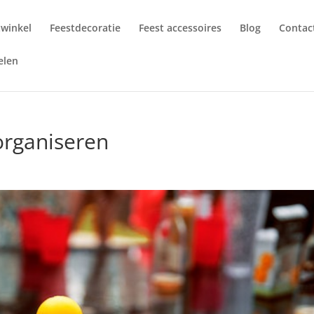
twinkel
Feestdecoratie
Feest accessoires
Blog
Contac
elen
rganiseren