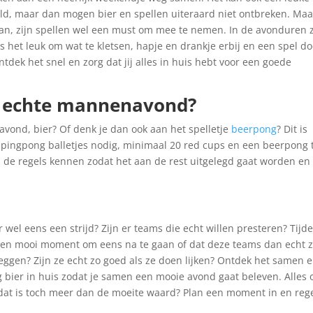
d, maar dan mogen bier en spellen uiteraard niet ontbreken. Maa
n, zijn spellen wel een must om mee te nemen. In de avonduren 
 het leuk om wat te kletsen, hapje en drankje erbij en een spel d
ntdek het snel en zorg dat jij alles in huis hebt voor een goede
en echte mannenavond?
vond, bier? Of denk je dan ook aan het spelletje
beerpong
? Dit is
 pingpong balletjes nodig, minimaal 20 red cups en een beerpong t
d de regels kennen zodat het aan de rest uitgelegd gaat worden en
r wel eens een strijd? Zijn er teams die echt willen presteren? Tijd
 een mooi moment om eens na te gaan of dat deze teams dan echt 
 zeggen? Zijn ze echt zo goed als ze doen lijken? Ontdek het samen 
 bier in huis zodat je samen een mooie avond gaat beleven. Alles
, dat is toch meer dan de moeite waard? Plan een moment in en reg