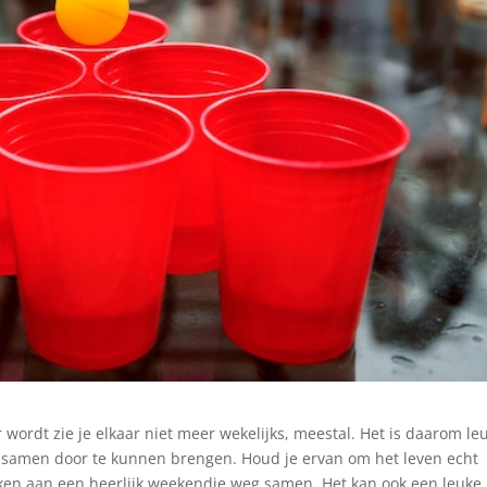
 wordt zie je elkaar niet meer wekelijks, meestal. Het is daarom le
jd samen door te kunnen brengen. Houd je ervan om het leven echt
ken aan een heerlijk weekendje weg samen. Het kan ook een leuke